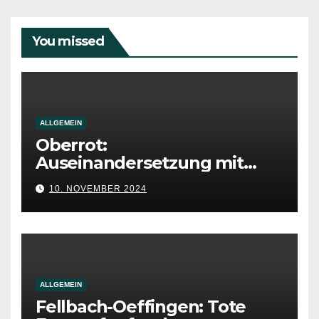
You missed
ALLGEMEIN
Oberrot:
Auseinandersetzung mit
tödlich verletzter Person
10. NOVEMBER 2024
ALLGEMEIN
Fellbach-Oeffingen: Tote